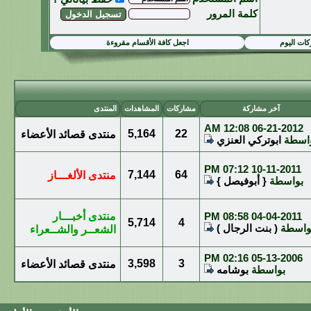
كلمة المرور
ات اليوم
اجعل كافة الأقسام مقروءة
آخر مشاركة
مشاركات
المشاهدات
المنتدى
12:08 AM
06-21-2012
5,164
22
منتدى قصائد الأعضاء
اسطة
ابوتركي العنزي
07:12 PM
10-11-2011
7,144
64
منتدى الألغـــاز
بواسطة
{ أبوفيصل }
04-04-2011
08:58 PM
منتدى أخبـــار
5,714
4
واسطة
( بنت الرجال )
الشعــر والشــعراء
02:16 PM
05-13-2006
3,598
3
منتدى قصائد الأعضاء
بواسطة
بوشامه