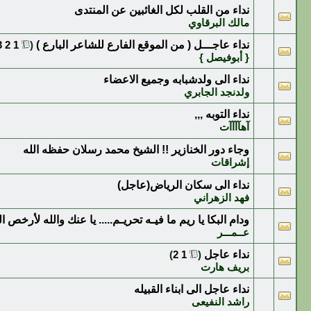
نداء من القلب لكل الغائبين عن المنتدى
مالك البرقاوي
نداء عاجـــل ( من الموقع الفارع للشاعر البارع )
‏
(
1
2
3
{ أبوفيصل }
نداء الى ولدشبابه وجميع الاعضاء
ولدنجد الجابري
نداء التوبه ,,,
آهآآآآت
وجاء دور الخنازير !! الشيخ محمد رسلان حفظه الله
إشراقات
نداء الى سكان الرياض(عاجل)
فهد الزهراني
ودام البكا يا ريم ما فيـه تحريـم..... يا عنك والله لأرخص 
عــمـــر
نداء عاجل‏
‏
(
1
2
)
بريف هارت
نداء عاجل الى ابناء القبيله
راشد النفيعى