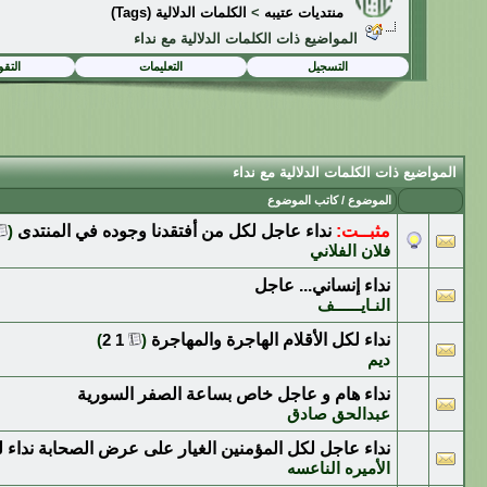
منتديات عتيبه
>
الكلمات الدلالية (Tags)
المواضيع ذات الكلمات الدلالية مع
نداء
التسجيل
التعليمات
التقو
المواضيع ذات الكلمات الدلالية مع
نداء
الموضوع / كاتب الموضوع
مثبــت:
نداء عاجل لكل من أفتقدنا وجوده في المنتدى
‏
(
فلان الفلاني
نداء إنساني... عاجل
النـايــــــف
نداء لكل الأقلام الهاجرة والمهاجرة
‏
(
1
2
)
ديم
نداء هام و عاجل خاص بساعة الصفر السورية
عبدالحق صادق
نداء عاجل لكل المؤمنين الغيار على عرض الصحابة نداء ل
الأميره الناعسه