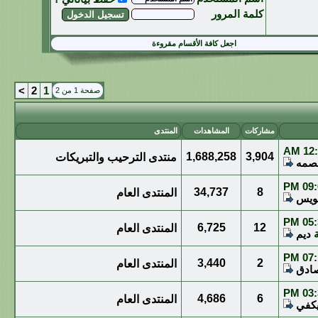
كلمة المرور
اجعل كافة الأقسام مقروءة
>
2
1
صفحة 1 من 2
مشاركات
المشاهدات
المنتدى
12:4
1,688,258
3,904
منتدى الترحيب والتبريكات
صمه
09:0
34,737
8
المنتدى العام
كويس
05:3
6,725
12
المنتدى العام
ة
ديم
07:1
3,440
2
المنتدى العام
ادق
03:3
4,686
6
المنتدى العام
كفي