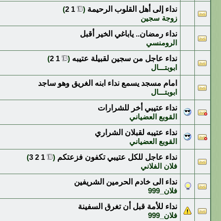
نداء إلى أهل القلوب الرحيمة
‏
(
1
2
)
زوجة سجين
نداء رمضان.. ياباغي الخير أقبل
الرومنسي
نداء عاجل من سجين لقبيلة عتيبه
‏
(
1
2
)
ابوبتـــال
امام مسجد يسمع نداء ابنه الغريق وهو ساجد
ابوبتـــال
نداء عتيبي أخر للشرارات
القوبع العضياني
نداء عتيبه لقبلان الشراري
القوبع العضياني
نداء عاجل للكل عتيبي تكفون فزعتكم
‏
(
1
2
3
)
فلان الفلاني
نداء الى خادم الحرمين الشريفين
فلان_999
نداء للأمة قبل أن تغرق السفينة
فلان_999