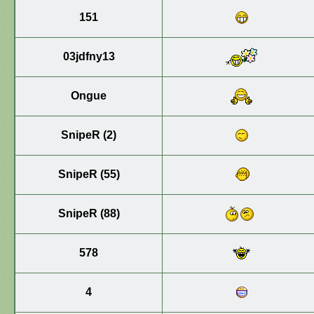
151
03jdfny13
Ongue
SnipeR (2)
SnipeR (55)
SnipeR (88)
578
4