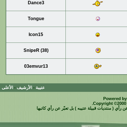
Dance3
Tongue
Icon15
SnipeR (38)
03emvur13
عتيبة
-
الأرشيف
-
الأعلى
Powered by 
Copyright ©2000 -
 رأي ( منتديات قبيلة عتيبه ) بل تعبّر عن رأي كاتبها