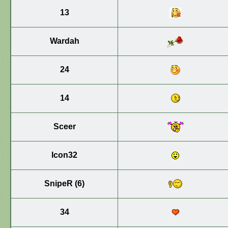
13
Wardah
24
14
Sceer
Icon32
SnipeR (6)
34