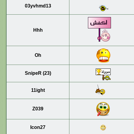
03yvhmd13
Hhh
Oh
SnipeR (23)
11ight
Z039
Icon27