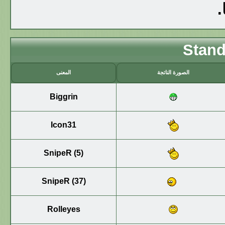
.
Stand
الصورة الناتجة
المعنى
Biggrin
Icon31
SnipeR (5)
SnipeR (37)
Rolleyes