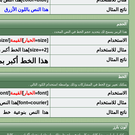
ناتج المثال
هذا النص باللون الأزرق
الحجم
هذا الرمز يسمح لك بتحديد حجم الخط في النص المحدد .
الاستخدام
[size=
الخيار
]
القيمة
[/size]
مثال للاستخدام
[size=+2]هذا الخط أكبر بمرتين عن الخط العادي[/size]
هذا الخط أكبر ب
ناتج المثال
الخط
يمكنك تغيير نوع الخط في المشاركات وذلك بواسطة استخدام الكود التالي .
الاستخدام
[font=
الخيار
]
القيمة
[/font]
مثال للاستخدام
[font=courier]هذا النص بنوعية خط courier[/font]
ناتج المثال
هذا النص بنوعية خط courier
لون بارز
يمكنك إبراز لون مشاركاتك بشكل واضح وملحوظ وذلك بواسطة استخدام أكواد ورموز كالتالي .