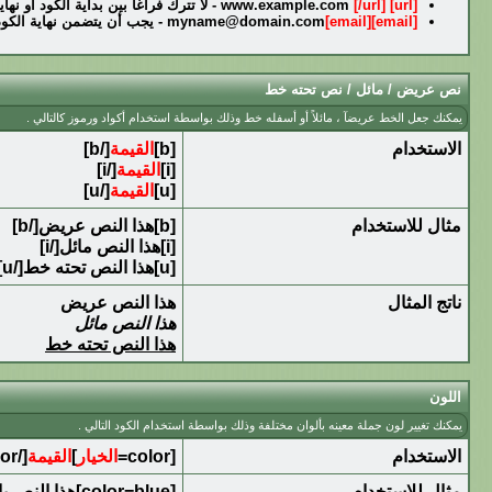
[url]
www.example.com
[/url]
- لا تترك فراغآ بين بداية الكود أو ن
[email]
[email]
myname@domain.com
- يجب أن يتضمن نهاية الكو
نص عريض / مائل / نص تحته خط
يمكنك جعل الخط عريضآ ، مائلاً أو أسفله خط وذلك بواسطة استخدام أكواد ورموز كالتالي .
الاستخدام
[b]
القيمة
[/b]
[i]
القيمة
[/i]
[u]
القيمة
[/u]
مثال للاستخدام
[b]هذا النص عريض[/b]
[i]هذا النص مائل[/i]
[u]هذا النص تحته خط[/u]
ناتج المثال
هذا النص عريض
هذا النص مائل
هذا النص تحته خط
اللون
يمكنك تغيير لون جملة معينه بألوان مختلفة وذلك بواسطة استخدام الكود التالي .
الاستخدام
[color=
الخيار
]
القيمة
[/color]
مثال للاستخدام
[color=blue]هذا النص باللون الأزرق[/color]