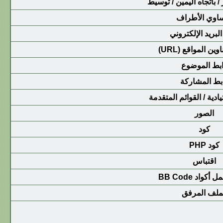
 / باتجاه اليمين / توسيط
اوي الأطراف
لبريد الإلكتروني
ين المواقع (URL)
بط الموضوع
بط المشاركة
يادية / القوائم المتقدمة
الصور
كود
كود PHP
اقتباس
كواد BB Code
ملف المرفق