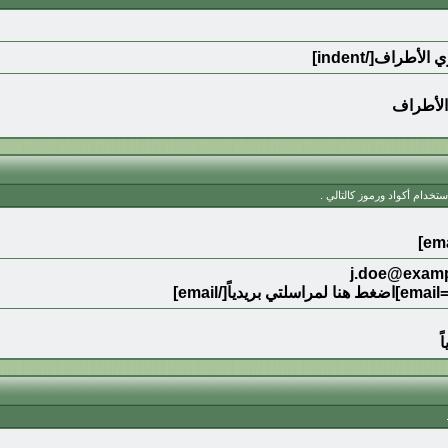
الأطراف
تخدام أكواد ورموز كالتالي .
ً