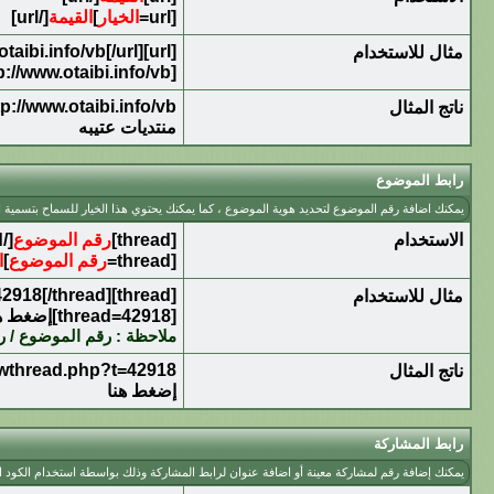
[url=
الخيار
]
القيمة
[/url]
[url]http://www.otaibi.info/vb[/url]
مثال للاستخدام
[url=http://www.otaibi.info/vb]منتديات عتيبه[/url]
tp://www.otaibi.info/vb
ناتج المثال
منتديات عتيبه
رابط الموضوع
يمكنك اضافة رقم الموضوع لتحديد هوية الموضوع ، كما يمكنك يحتوي هذا الخيار للسماح بتسمية 
الاستخدام
[thread]
رقم الموضوع
[/thread]
[thread=
رقم الموضوع
]
ا
[thread]42918[/thread]
مثال للاستخدام
[thread=42918]إضغط هنا[/thread]
ملاحظة : رقم الموضوع / ر
howthread.php?t=42918
ناتج المثال
إضغط هنا
رابط المشاركة
يمكنك إضافة رقم لمشاركة معينة أو اضافة عنوان لرابط المشاركة وذلك بواسطة استخدام الكود ال