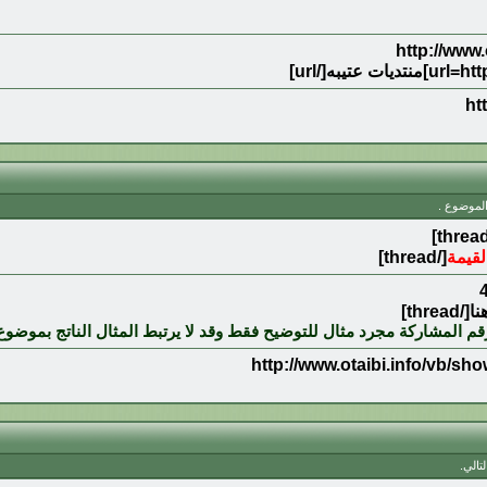
ht
الموضوع .
لقيمة
[/thread]
قم المشاركة مجرد مثال للتوضيح فقط وقد لا يرتبط المثال الناتج بموضو
http://www.otaibi.info/vb/s
تالي.