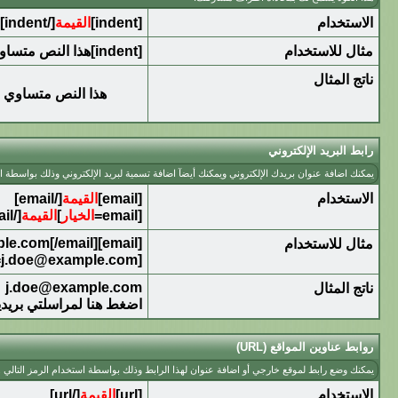
الاستخدام
[indent]
القيمة
[/indent]
مثال للاستخدام
[indent]هذا النص متساوي الأطراف[/indent]
ناتج المثال
هذا النص متساوي 
رابط البريد الإلكتروني
يمكنك اضافة عنوان بريدك الإلكتروني ويمكنك أيضآ اضافة تسمية لبريد الإلكتروني وذلك بواسطة اس
الاستخدام
[email]
القيمة
[/email]
[email=
الخيار
]
القيمة
[/email]
[email]j.doe@example.com[/email]
مثال للاستخدام
[email=j.doe@example.com]اضغط هنا لمراسلتي بريدياً[/email]
j.doe@example.com
ناتج المثال
اضغط هنا لمراسلتي بريديا
روابط عناوين المواقع (URL)
يمكنك وضع رابط لموقع خارجي أو اضافة عنوان لهذا الرابط وذلك بواسطة استخدام الرمز التالي .
الاستخدام
[url]
القيمة
[/url]