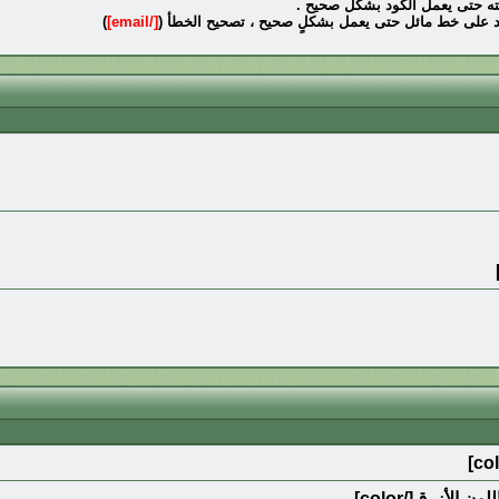
هايته حتى يعمل الكود بشكل صحيح .
د على خط مائل حتى يعمل بشكلٍ صحيح ، تصحيح الخطأ (
[/email]
)