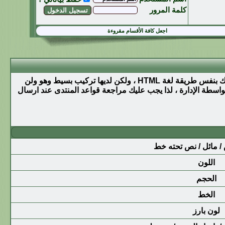
كلمة المرور
اجعل كافة الأقسام مقروءة
BB code عبارة عن مجموعة من الأكواد المشتقة من لغة (html) والتي تكون قد تعرفت عليها من قبل .تسمح لك باضافة تهيئة إلى رسائلك بنفس طريقة لغة HTML ، ولكن لديها تركيب بسيط وهو ولن
د في المنتدى - من قبل - المنتدى الأساسي بواسطة الإدارة ، لذا يجب عليك مراجعة قواعد المنتدى عند ارسال
 مائل / نص تحته خط
اللون
الحجم
الخط
لون بارز