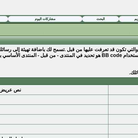
يم
البحث
مشاركات اليوم
يتم ايقاف (كسر) النسق من الصفحات التي تشاهدها. القدرة على استخدام BB code هو تحدي
نص عريض /