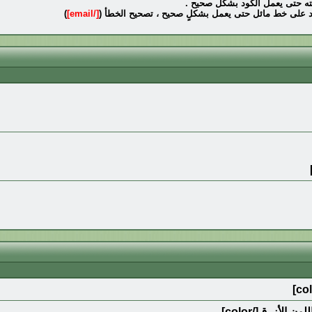
هايته حتى يعمل الكود بشكل صحيح .
د على خط مائل حتى يعمل بشكلٍ صحيح ، تصحيح الخطأ (
[/email]
)