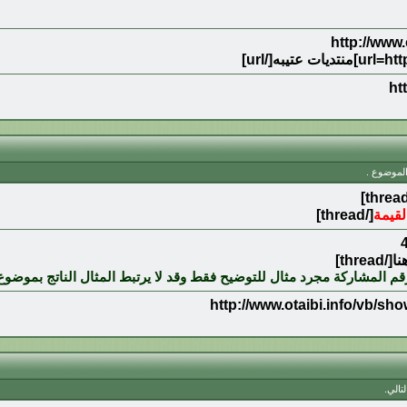
ht
الموضوع .
لقيمة
[/thread]
قم المشاركة مجرد مثال للتوضيح فقط وقد لا يرتبط المثال الناتج بموضو
http://www.otaibi.info/vb/s
تالي.