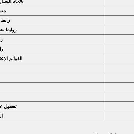
باتجاه اليسار
متس
رابط ا
روابط عناو
را
را
القوائم الإعت
تعطيل عمل أ
ال