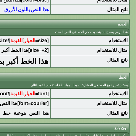
ناتج المثال
هذا النص باللون الأزرق
الحجم
هذا الرمز يسمح لك بتحديد حجم الخط في النص المحدد .
الاستخدام
[size=
الخيار
]
القيمة
[/size]
مثال للاستخدام
[size=+2]هذا الخط أكبر بمرتين عن الخط العادي[/size]
هذا الخط أكبر ب
ناتج المثال
الخط
يمكنك تغيير نوع الخط في المشاركات وذلك بواسطة استخدام الكود التالي .
الاستخدام
[font=
الخيار
]
القيمة
[/font]
مثال للاستخدام
[font=courier]هذا النص بنوعية خط courier[/font]
ناتج المثال
هذا النص بنوعية خط courier
لون بارز
يمكنك إبراز لون مشاركاتك بشكل واضح وملحوظ وذلك بواسطة استخدام أكواد ورموز كالتالي .