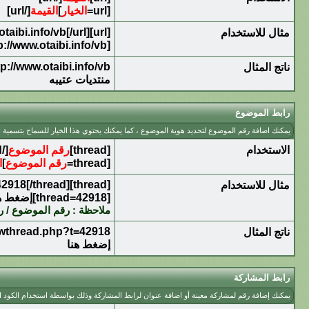
[url=
الخيار
]
القيمة
[/url]
[url]http://www.otaibi.info/vb[/url]
مثال للاستخدام
[url=http://www.otaibi.info/vb]منتديات عتيبه[/url]
tp://www.otaibi.info/vb
ناتج المثال
منتديات عتيبه
رابط الموضوع
يمكنك اضافة رقم الموضوع لتحديد هوية الموضوع ، كما يمكنك يحتوي هذا الخيار للسماح بتسمية 
الاستخدام
[thread]
رقم الموضوع
[/thread]
[thread=
رقم الموضوع
]
ا
[thread]42918[/thread]
مثال للاستخدام
[thread=42918]إضغط هنا[/thread]
ملاحظة : رقم الموضوع / ر
howthread.php?t=42918
ناتج المثال
إضغط هنا
رابط المشاركة
يمكنك إضافة رقم لمشاركة معينة أو اضافة عنوان لرابط المشاركة وذلك بواسطة استخدام الكود ال