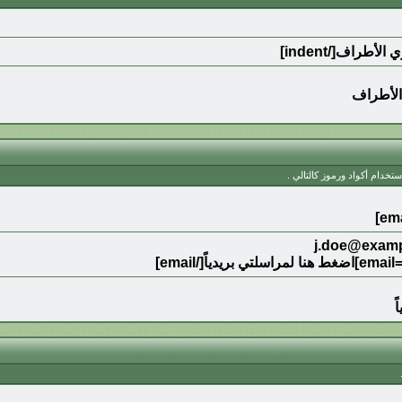
الأطراف
تخدام أكواد ورموز كالتالي .
ً