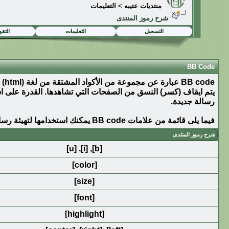
منتديات عتيبه
>
التعليمات
شرح رموز المنتدى
التسجيل
التعليمات
التقو
BB Code
رسالة جديدة.
فيما يلى قائمة من علامات BB code يمكنك استخدامها لتهيئة رسائلك.
شرح رموز المنتدى
[u]
,
[i]
,
[b]
[color]
[size]
[font]
[highlight]