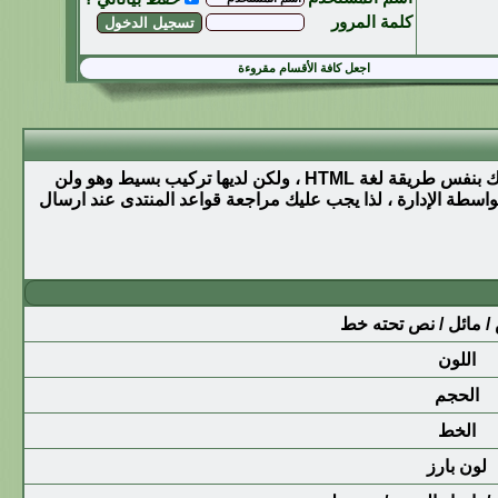
كلمة المرور
اجعل كافة الأقسام مقروءة
BB code عبارة عن مجموعة من الأكواد المشتقة من لغة (html) والتي تكون قد تعرفت عليها من قبل .تسمح لك باضافة تهيئة إلى رسائلك بنفس طريقة لغة HTML ، ولكن لديها تركيب بسيط وهو ولن
د في المنتدى - من قبل - المنتدى الأساسي بواسطة الإدارة ، لذا يجب عليك مراجعة قواعد المنتدى عند ارسال
 مائل / نص تحته خط
اللون
الحجم
الخط
لون بارز