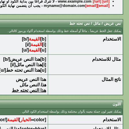
[url]
www.example.com
[/url]
- لا تترك فراغآ بين بداية الكود أو ن
[email]
[email]
myname@domain.com
- يجب أن يتضمن نهاية الكو
نص عريض / مائل / نص تحته خط
يمكنك جعل الخط عريضآ ، مائلاً أو أسفله خط وذلك بواسطة استخدام أكواد ورموز كالتالي .
الاستخدام
[b]
القيمة
[/b]
[i]
القيمة
[/i]
[u]
القيمة
[/u]
مثال للاستخدام
[b]هذا النص عريض[/b]
[i]هذا النص مائل[/i]
[u]هذا النص تحته خط[/u]
ناتج المثال
هذا النص عريض
هذا النص مائل
هذا النص تحته خط
اللون
يمكنك تغيير لون جملة معينه بألوان مختلفة وذلك بواسطة استخدام الكود التالي .
الاستخدام
[color=
الخيار
]
القيمة
[/color]
مثال للاستخدام
[color=blue]هذا النص باللون الأزرق[/color]