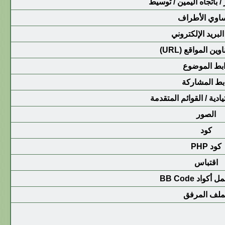
 / باتجاه اليمين / توسيط
اوي الأطراف
لبريد الإلكتروني
ين المواقع (URL)
بط الموضوع
بط المشاركة
يادية / القوائم المتقدمة
الصور
كود
كود PHP
اقتباس
كواد BB Code
ملف المرفق