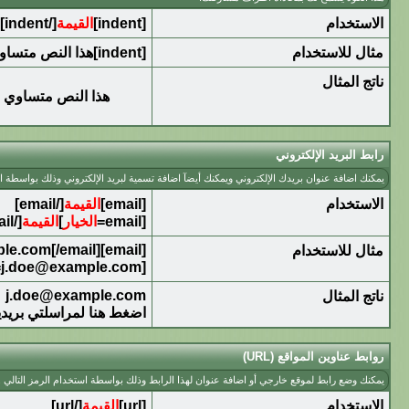
الاستخدام
[indent]
القيمة
[/indent]
مثال للاستخدام
[indent]هذا النص متساوي الأطراف[/indent]
ناتج المثال
هذا النص متساوي 
رابط البريد الإلكتروني
يمكنك اضافة عنوان بريدك الإلكتروني ويمكنك أيضآ اضافة تسمية لبريد الإلكتروني وذلك بواسطة اس
الاستخدام
[email]
القيمة
[/email]
[email=
الخيار
]
القيمة
[/email]
[email]j.doe@example.com[/email]
مثال للاستخدام
[email=j.doe@example.com]اضغط هنا لمراسلتي بريدياً[/email]
j.doe@example.com
ناتج المثال
اضغط هنا لمراسلتي بريديا
روابط عناوين المواقع (URL)
يمكنك وضع رابط لموقع خارجي أو اضافة عنوان لهذا الرابط وذلك بواسطة استخدام الرمز التالي .
الاستخدام
[url]
القيمة
[/url]