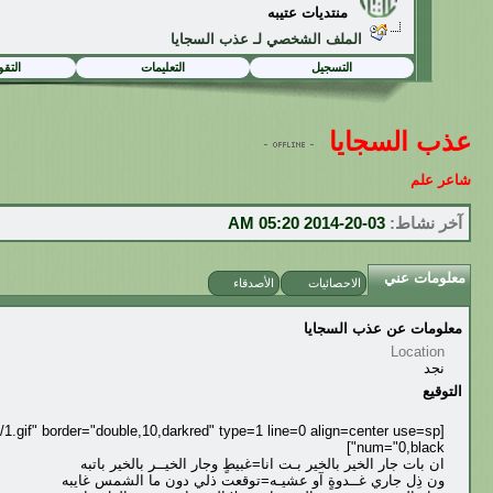
منتديات عتيبه
الملف الشخصي لـ عذب السجايا
التسجيل
التعليمات
التقو
عذب السجايا
شاعر علم
آخر نشاط:
03-20-2014
05:20 AM
معلومات عني
الاحصائيات
الأصدقاء
معلومات عن عذب السجايا
Location
نجد
التوقيع
/1.gif" border="double,10,darkred" type=1 line=0 align=center use=sp
num="0,black"]
ان بات جار الخير بالخير بـت انا=غبيطٍ وجار الخيــر بالخير باتبه
ون ذِل جاري غــدوةٍ آو عشيـه=توقعت ذلي دون ما الشمس غايبه