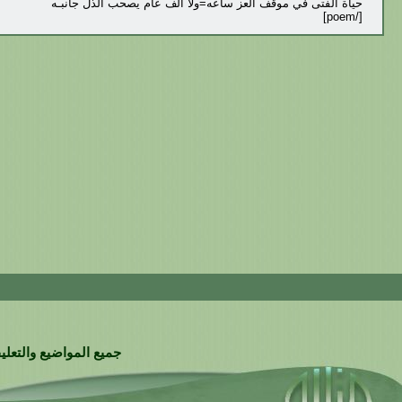
حياة الفتى في موقف العز ساعه=ولا الف عام يصحب الذل جانبـه
[/poem]
جميع المواضيع والتعليق