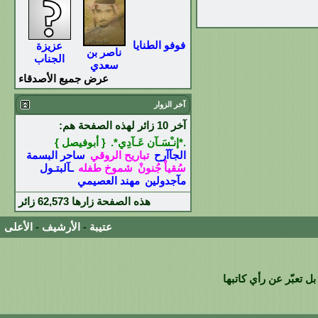
فوفو الطنايا
عزيزة
ناصر بن
الجناب
سعدي
عرض جميع الأصدقاء
آخر الزوار
آخر 10 زائر لهذه الصفحة هم:
.*إنـْسَـآن عَـآدِي*.
{ أبوفيصل }
الجآآرح
تباريح الروقي
ساحر البسمة
سُقياْ جُنونْ
شموخ طفله
ـآلبتـول
مآجدولين
مهند العصيمي
هذه الصفحة زارها
62,573
زائر
عتيبة
-
الأرشيف
-
الأعلى
ل تعبّر عن رأي كاتبها