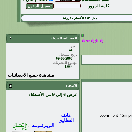
كلمة المرور
اجعل كافة الأقسام مقروءة
الاحصائيات البسيطة
العمر
44
تاريخ التسجيل
09-16-2003
مجموع المشاركات
1,064
مشاهدة جميع الاحصائيات
الأصدقاء
عرض 6 إلى 9 من الأصدقاء
هايف
[poem=font="Simpli
العطاوي
الـزيـزفـونــه
.*إنـْسَـآن
عَـآدِي*.