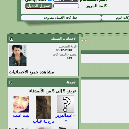
كلمة المرور
ات اليوم
اجعل كافة الأقسام مقروءة
الاحصائيات البسيطة
تاريخ التسجيل
03-12-2010
مجموع المشاركات
149
مشاهدة جميع الاحصائيات
الأصدقاء
عرض 5 إلى 5 من الأصدقاء
» عبدالعزيز
بنت عتب
«
بـ ح ـة غياب
عرض جميع