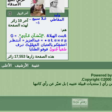
الأصدقاء
آخر الزوار
وليد
غـلا سبيع ..
المقاطي
آخر 10 زائر
{~
لهذه الصفحة
هم:
&بنت الهيلا&
.*إنـْسَـآن عَـآدِي*.
» Ģ
α Ł α н σ ற ●
» عبدالعزيز «
أنـتـظـر
اعشقكم يالعتبان
المَنٍفَلِـِتً
تـرف
سُقياْ جُنونْ
فوفو الطنايا
هذه الصفحة زارها
17,553
زائر
عتيبة
-
الأرشيف
-
الأعلى
Powered by 
Copyright ©2000 -
 رأي ( منتديات قبيلة عتيبه ) بل تعبّر عن رأي كاتبها