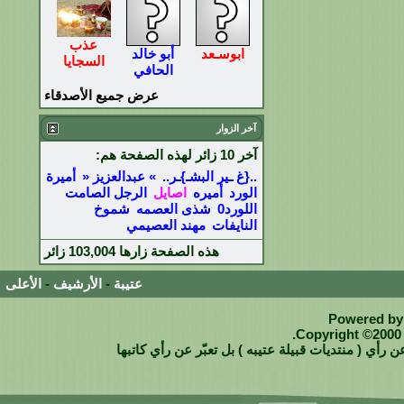
عذب
ابوسـعد
أبو خالد
السجايا
الحافي
عرض جميع الأصدقاء
آخر الزوار
آخر 10 زائر لهذه الصفحة هم:
..{غ ـير البشـ}ـر..
» عبدالعزيز «
أميرة
الورد
أميره
اصايل
الرجل الصامت
اللورد0
شذى العصمه
شموخ
النايفات
مهند العصيمي
هذه الصفحة زارها
103,004
زائر
عتيبة
-
الأرشيف
-
الأعلى
Powered by 
Copyright ©2000 -
 رأي ( منتديات قبيلة عتيبه ) بل تعبّر عن رأي كاتبها