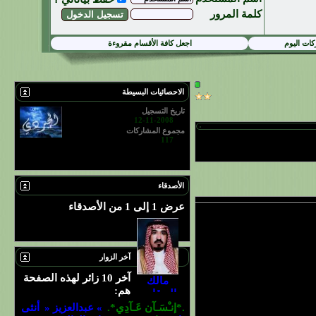
كلمة المرور
ات اليوم
اجعل كافة الأقسام مقروءة
الاحصائيات البسيطة
تاريخ التسجيل
12-11-2008
مجموع المشاركات
117
مشاهدة جميع الاحصائيات
الأصدقاء
عرض 1 إلى 1 من الأصدقاء
عرض جميع الأصدقاء
آخر الزوار
آخر 10 زائر لهذه الصفحة
مالك
هم:
البرقاوي
.*إنـْسَـآن عَـآدِي*.
» عبدالعزيز «
أنثى