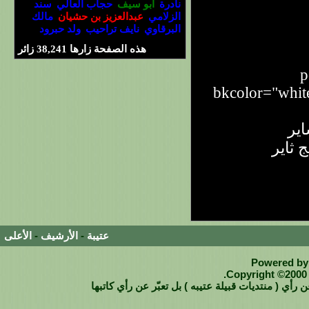
نادرة
ابو سيف
حجاب العالي
سند
الزلامي
عبدالعزيز بن حشيان
مالك
البرقاوي
نايف تراحيب
ولد حبرود
هذه الصفحة زارها
38,241
زائر
[
bkcolor="whit
اير
 ثاير
سهيل السلي
عتيبة
-
الأرشيف
-
الأعلى
Powered by 
Copyright ©2000 -
 رأي ( منتديات قبيلة عتيبه ) بل تعبّر عن رأي كاتبها