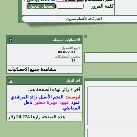
كلمة المرور
اجعل كافة الأقسام مقروءة
الاحصائيات البسيطة
تاريخ التسجيل
08-06-2011
مجموع المشاركات
34
مشاهدة جميع الاحصائيات
آخر الزوار
آخر 7 زائر لهذه الصفحة هم:
ابوسـعد
النجم الأصيل
رائد المرشدي
عنود
عهود
مهـرة مـطير
ناهل
المقاطي
هذه الصفحة زارها
24,274
زائر