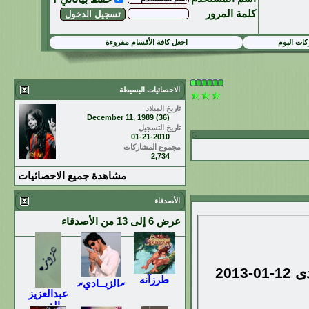
كلمة المرور
ات اليوم
اجعل كافة الأقسام مقروءة
الاحصائيات البسيطة
تاريخ الميلاد
December 11, 1989 (36)
تاريخ التسجيل
01-21-2010
مجموع المشاركات
2,734
مشاهدة جميع الاحصائيات
الأصدقاء
عرض 6 إلى 13 من الأصدقاء
12-01-2013
طرزآنه
ރالزيــاديރ
عبدالعزيز
الفرج