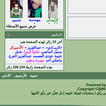
مهندسة
.*إنـْسَـآن
تسنيم
مطير
عَـآدِي*.
عرض جميع الأصدقاء
آخر الزوار
آخر 10 زائر لهذه الصفحة هم:
ރالزيــاديރ
» عبدالعزيز «
الأدميرال
سنيار الماضي
سُقياْ جُنونْ
شبل
عتيبة
شذى العصمه
عبدالعزيز الفرج
مامثلي أحد
مهـرة مـطير
هذه الصفحة زارها
108,104
زائر
عتيبة
-
الأرشيف
-
الأعلى
Powered by 
Copyright ©2000 -
 رأي ( منتديات قبيلة عتيبه ) بل تعبّر عن رأي كاتبها