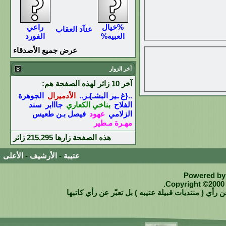
%خيال
راعي
عنآد العقاب
العبيه%
الفورد
عرض جميع الأصدقاء
آخر الزوار
آخر 10 زائر لهذه الصفحة هم:
..{غ ـير البشـ}ـر..
الأدميرال
الجوهرة
الفلاح
بناخي الكعاري
جااابر
سند
الزلامي
عهود
فيصل بـن طعيس
مهـرة مـطير
هذه الصفحة زارها
215,295
زائر
عتيبة
-
الأرشيف
-
الأعلى
Powered by 
Copyright ©2000 -
 رأي ( منتديات قبيلة عتيبه ) بل تعبّر عن رأي كاتبها