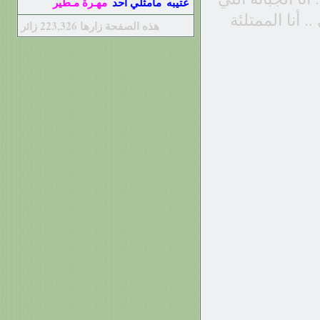
عتيبه
مامثلي أحد
مهـرة مـطير
. أنا الممتلئة
هذه الصفحة زارها
223,326
زائر