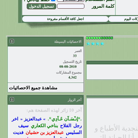
كلمة المرور
ات اليوم
اجعل كافة الأقسام مقروءة
الاحصائيات البسيطة
العمر
33
تاريخ التسجيل
08-08-2010
مجموع المشاركات
4,342
مشاهدة جميع الاحصائيات
آخر الزوار
آخر 10 زائر لهذه الصفحة هم:
.*إنـْسَـآن عَـآدِي*.
» عبدالعزيز «
اخر
رجل
الفلاح
بناخي الكعاري
سيف
النجدية الأطباع و
السليس
عبدالعزيز بن حشيان
فديت
نا الجبانة التي