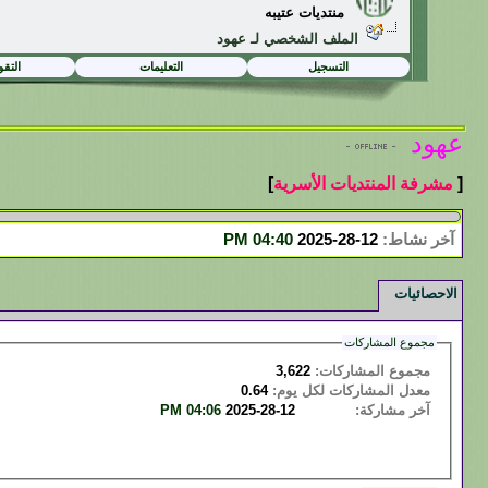
منتديات عتيبه
الملف الشخصي لـ عهود
التسجيل
التعليمات
التقو
عهود
[
مشرفة المنتديات الأسرية
]
آخر نشاط:
12-28-2025
04:40 PM
الاحصائيات
مجموع المشاركات
مجموع المشاركات:
3,622
معدل المشاركات لكل يوم:
0.64
آخر مشاركة:
مراااحب
12-28-2025
04:06 PM
البحث عن المشاركات التي كتبها عهود
البحث فقط عن المواضيع التي كتبها عهود