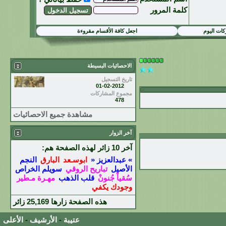
كلمة المرور
ات اليوم
اجعل كافة الأقسام مقروءة
الاحصائيات البسيطة
تاريخ التسجيل
01-02-2012
مجموع المشاركات
478
مشاهدة جميع الاحصائيات
آخر الزوار
آخر 10 زائر لهذه الصفحة هم:
» عبدالعزيز «
ابوسـعد
البارق
النجم
الأصيل
تباريح الروقي
سويلم الخراص
سُقياْ جُنونْ
قلب الذهب
مهـرة مـطير
وجودك يكفي
هذه الصفحة زارها
25,169
زائر
عتيبة
-
الأرشيف
-
الأعلى