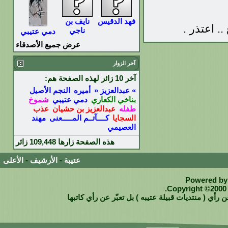
فهد الدقيس
نايف بن
.. اعتذر .
ناجي
دمي عتيبي
عرض جميع الأصدقاء
آخر الزوار
آخر 10 زائر لهذه الصفحة هم:
» عبدالعزيز «
أميره
النجم الأصيل
بناخي الكعاري
دمي عتيبي
شموخ
طفله
عبدالعزيز بن حشيان
عذب
السجايا
كــــآتــم المـــــعنى
مهند
العصيمي
هذه الصفحة زارها
109,448
زائر
عتيبة
-
الأرشيف
-
الأعلى
Powered by 
Copyright ©2000 -
 رأي ( منتديات قبيلة عتيبه ) بل تعبّر عن رأي كاتبها