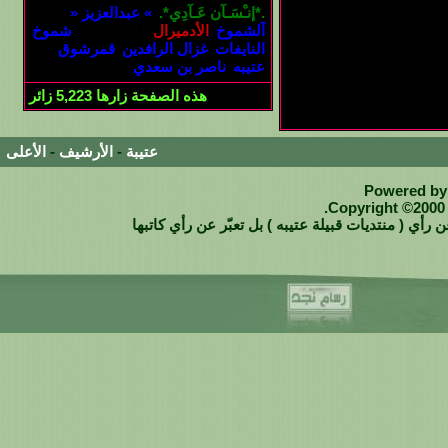
.*إنـْسَـآن عَـآدِي*.
» عبدالعزيز «
آلشموخ
الأدميرال
دلوعه روق
شموخ
النايفات
غزال الرافدين
قمرشوق
عتيبه
ناصر بن سعدي
هذه الصفحة زارها
5,223
زائر
عتيبة
-
الأرشيف
-
الأعلى
Powered by 
Copyright ©2000 -
 رأي ( منتديات قبيلة عتيبه ) بل تعبّر عن رأي كاتبها