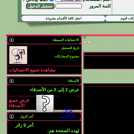
كلمة المرور
ات اليوم
اجعل كافة الأقسام مقروءة
الاحصائيات البسيطة
تاريخ التسجيل
12-04-2009
مجموع المشاركات
113
مشاهدة جميع الاحصائيات
الأصدقاء
عرض 2 إلى 2 من الأصدقاء
عرض جميع
الأصدقاء
غزال
دلوعه روق
الرافدين
آخر الزوار
آخر 9 زائر
لهذه الصفحة هم: