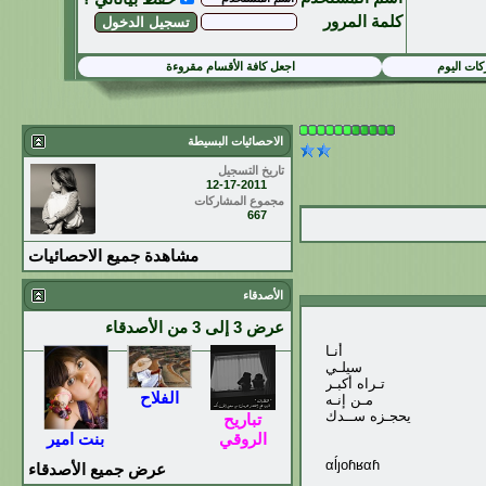
كلمة المرور
ات اليوم
اجعل كافة الأقسام مقروءة
الاحصائيات البسيطة
تاريخ التسجيل
12-17-2011
مجموع المشاركات
667
مشاهدة جميع الاحصائيات
الأصدقاء
عرض 3 إلى 3 من الأصدقاء
أنـا
سيلـي
تـراه أكبـر
الفلاح
مـن إنـه
يحجـزه ســدك
تباريح
الروقي
بنت امير
αĺȷoɦʁαɦ
عرض جميع الأصدقاء