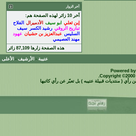
آخر الزوار
آخر 10 زائر لهذه الصفحة هم:
إبن ثعلي
ابو سيف
الأدميرال
الفلاح
تباريح الروقي
رشيد الكسر
سيف
السليس
عبدالعزيز بن حشيان
عهود
مهند العصيمي
هذه الصفحة زارها
87,109
زائر
عتيبة
-
الأرشيف
-
الأعلى
Powered by 
Copyright ©2000 -
 رأي ( منتديات قبيلة عتيبه ) بل تعبّر عن رأي كاتبها