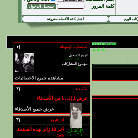
كلمة المرور
ات اليوم
اجعل كافة الأقسام مقروءة
الاحصائيات البسيطة
تاريخ التسجيل
06-01-2010
مجموع المشاركات
2,079
مشاهدة جميع الاحصائيات
الأصدقاء
عرض 1 إلى 1 من الأصدقاء
عرض جميع الأصدقاء
آخر الزوار
آخر 10 زائر لهذه الصفحة
.*إنـْسَـآن
هم:
عَـآدِي*.