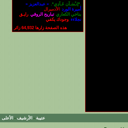
.*إنـْسَـآن عَـآدِي*.
» عبدالعزيز «
أميرة الورد
الأدميرال
الزعيم العتيبي
بناخي الكعاري
تباريح الروقي
رايـق
نجلاءء
وجودك يكفي
هذه الصفحة زارها
64,932
زائر
عتيبة
-
الأرشيف
-
الأعلى