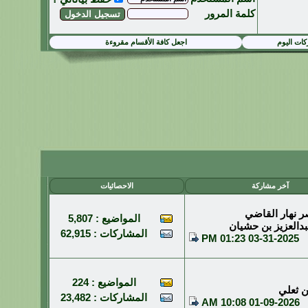
كلمة المرور
ات اليوم
اجعل كافة الأقسام مقروءة
آخر مشاركة
الاحصائيات
ر نهار القاضي
المواضيع : 5,807
دالعزيز بن حشيان
المشاركات : 62,915
01:23 PM
03-31-2025
المواضيع : 224
ن ثعلي
المشاركات : 23,482
10:08 AM
01-09-2026