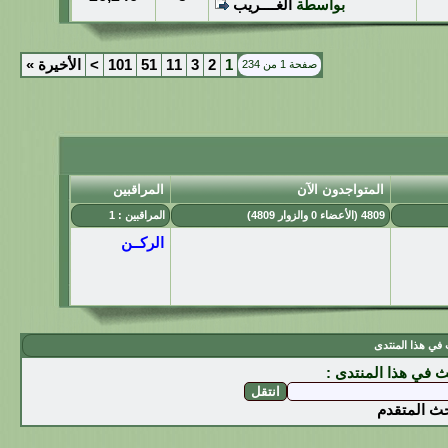
بواسطة
الغــــريب
1
2
3
11
51
101
>
الأخيرة
»
صفحة 1 من 234
المتواجدون الآن
المراقبين
4809 (الأعضاء 0 والزوار 4809)
المراقبين : 1
الركــن
في هذا المنتدى
ث في هذا المنتدى
:
حث المتقدم