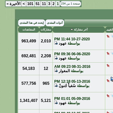
1
2
3
11
51
101
>
الأخيرة
»
صفحة 1 من 234
أدوات المنتدى
إبحث في هذا المنتدى
لتقييم
آخر مشاركة
مشاركات
المشاهدات
11:44 PM
10-27-2020
963,499
2,010
بواسطة
عهود
09:36 PM
06-06-2020
692,481
2,208
بواسطة
عهود
09:23 AM
08-31-2016
54,183
12
بواسطة
المغوار
12:18 PM
05-13-2016
577,756
965
بواسطة
سُقياْ جُنونْ
01:01 PM
05-09-2016
1,341,407
5,121
بواسطة
عهود