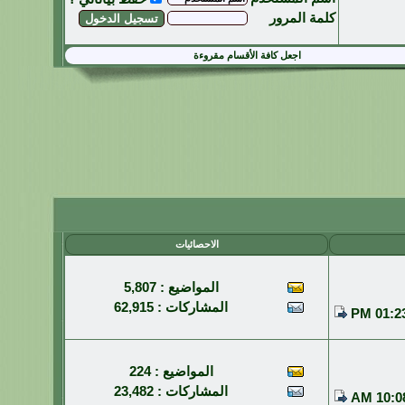
كلمة المرور
اجعل كافة الأقسام مقروءة
الاحصائيات
المواضيع : 5,807
المشاركات : 62,915
01:23 P
المواضيع : 224
المشاركات : 23,482
10:08 