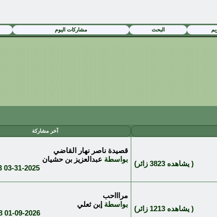
يم
البحث
مشاركات اليوم
آخر مشاركة
قصيدة ناصر نهار القاضي
بواسطة
عبدالعزيز بن حشيان
( يشاهده 3823 زائر)
M
03-31-2025
مراااحب
بواسطة
إبن ثعلي
( يشاهده 1213 زائر)
AM
01-09-2026